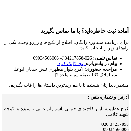
آماده ثبت خاطره‌اید؟ با ما تماس بگیرید
برای دریافت مشاوره رایگان، اطلاع از پکیج‌ها و رزرو وقت، یکی از
راه‌های زیر را انتخاب کنید:
تماس تلفنی:
026-34217858 /// 09034566006
پیام در واتس‌اپ:
اینجا کلیک کنید
مراجعه حضوری:
[کرج بلوار مطهری نبش خیابان ابوعلی
سینا پلاک 139 طبقه سوم واحد 7]
منتظر دیدارتان هستیم تا با هم زیباترین داستان‌ها را قاب بگیریم.
آدرس و شماره تلفن :
کرج عظیمیه بلوار کاج ندای جنوبی پاسداران غربی نرسیده به کوچه
شهید غلامی
026-34217858
09034566006