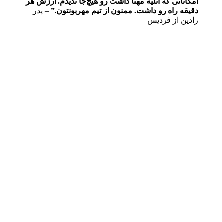
امکاناتی که آتلیه مهتا داشت رو هیچ‌جا ندیدم. ارزش هر
دقیقه‌ راه رو داشت. ممنون از تیم مهربونتون.”
– پدر
رادین از فردیس