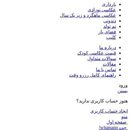
بارداری
عکاسی نوزادی
عکاسی ماهگرد و زیر یک سال
دندونی
تم تولد
فضای باز
کلیپ
درباره ما
قیمت عکاسی کودک
سوالات متداول
مقالات
تماس با ما
راهنمای کامل رزرو وقت
ورود
بستن
هنوز حساب کاربری ندارید؟
ایجاد حساب کاربری
منو
صفحه اول
چت whatsapp!