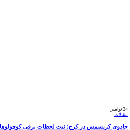
24
نوامبر
مقالات
جادوی کریسمس در کرج؛ ثبت لحظات برفی کوچولوها در