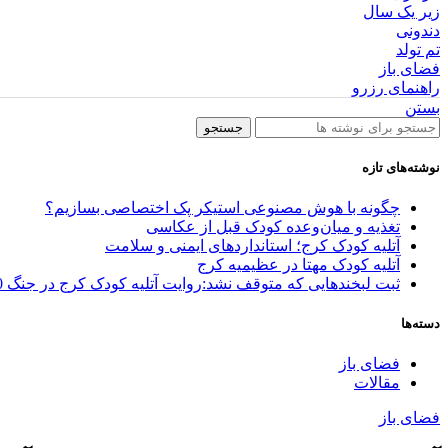
زیر یک سال
دندونی
تم تولد
فضای باز
راهنمای رزرو
بستن
جستجو
نوشته‌های تازه
چگونه با هوش مصنوعی استیکر پک اختصاصی بسازیم؟
تغذیه و میان‌وعده کودک قبل از عکاسی
آتلیه کودک کرج؛ استانداردهای ایمنی و سلامت
آتلیه کودک مهتا در عظیمیه کرج
ثبت لبخندهایی که متوقف نشد:روایت آتلیه کودک کرج در جنگ 40 روزه
دسته‌ها
فضای باز
مقالات
فضای باز