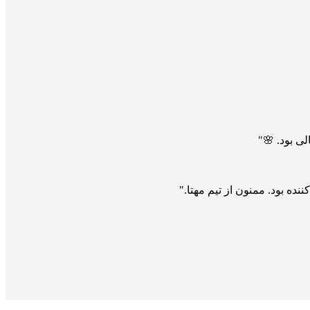
ی بود. 🌸"
ه بود. ممنون از تیم مهتا."