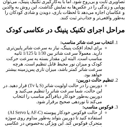
تصاویری ثابت و بی‌روح شود. اما با به‌کارگیری تکنیک پنینگ، می‌توان
پویایی و زندگی را در عکس‌ها به نمایش گذاشت. این روش به والدین
و عکاسان اجازه می‌دهد تا لحظات بازی، دویدن و شادی کودکان را
به‌طور واقعی‌تر و جذاب‌تر ثبت کنند.
مراحل اجرای تکنیک پنینگ در عکاسی کودک
انتخاب سرعت شاتر مناسب:
برای ایجاد افکت پنینگ، نیاز به سرعت شاتر پایین‌تری
دارید. معمولاً سرعت شاتر بین 1/30 تا 1/125 ثانیه
مناسب است. البته این مقدار بسته به سرعت حرکت
کودک و میزان نور محیط قابل تنظیم است. هرچه
سرعت شاتر کمتر باشد، میزان تاری پس‌زمینه بیشتر
خواهد بود.
تنظیم حالت دوربین:
دوربین را در حالت اولویت شاتر (S یا Tv) قرار دهید. در
این حالت، شما سرعت شاتر را تنظیم می‌کنید و
دوربین به‌طور خودکار دیافراگم مناسب را انتخاب
می‌کند تا نوردهی صحیح برقرار شود.
فوکوس مناسب:
از حالت فوکوس خودکار پیوسته (AF-C یا AI Servo)
استفاده کنید تا دوربین بتواند به‌طور مداوم روی سوژه
متحرک فوکوس کند. این ویژگی به‌خصوص در عکاسی