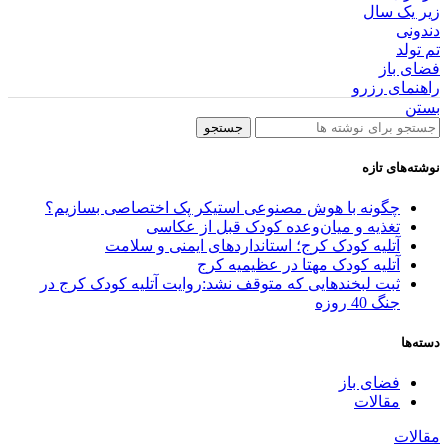
زیر یک سال
دندونی
تم تولد
فضای باز
راهنمای رزرو
بستن
جستجو
نوشته‌های تازه
چگونه با هوش مصنوعی استیکر پک اختصاصی بسازیم؟
تغذیه و میان‌وعده کودک قبل از عکاسی
آتلیه کودک کرج؛ استانداردهای ایمنی و سلامت
آتلیه کودک مهتا در عظیمیه کرج
ثبت لبخندهایی که متوقف نشد:روایت آتلیه کودک کرج در
جنگ 40 روزه
دسته‌ها
فضای باز
مقالات
مقالات