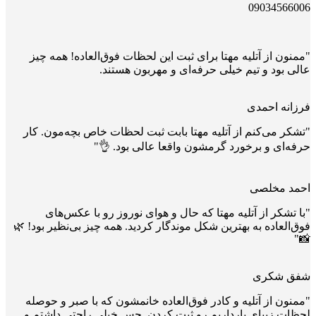
09034566006
"ممنون از آتلیه مهتا برای ثبت این لحظات فوق‌العاده! همه چیز
عالی بود و تیم خیلی حرفه‌ای و مهربون هستند.
فرزانه احمدی
"تشکر می‌کنم از آتلیه مهتا بابت ثبت لحظات خاص بچه‌مون. کار
حرفه‌ای و برخورد گرمشون واقعا عالی بود. 👌"
احمد مخلصی
"با تشکر از آتلیه مهتا که حال و هوای نوروز رو با عکس‌های
فوق‌العاده به بهترین شکل موندگار کردید. همه چیز بی‌نظیر بود! 🌿
📸"
شفق شکری
"ممنون از آتلیه و کادر فوق‌العاده خانمشون که با صبر و حوصله
لحظات زیبای بارداریم رو ثبت کردن. حس خیلی راحتی داشتم و