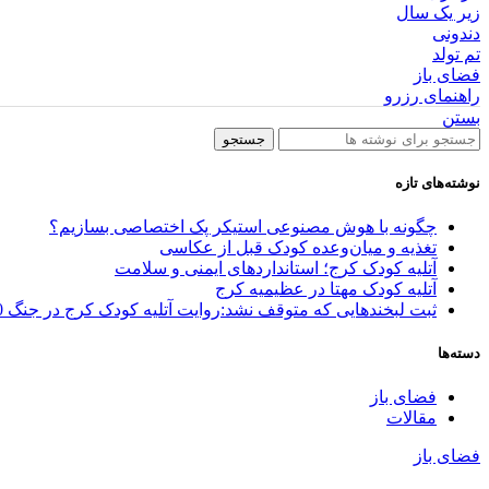
زیر یک سال
دندونی
تم تولد
فضای باز
راهنمای رزرو
بستن
جستجو
نوشته‌های تازه
چگونه با هوش مصنوعی استیکر پک اختصاصی بسازیم؟
تغذیه و میان‌وعده کودک قبل از عکاسی
آتلیه کودک کرج؛ استانداردهای ایمنی و سلامت
آتلیه کودک مهتا در عظیمیه کرج
ثبت لبخندهایی که متوقف نشد:روایت آتلیه کودک کرج در جنگ 40 روزه
دسته‌ها
فضای باز
مقالات
فضای باز