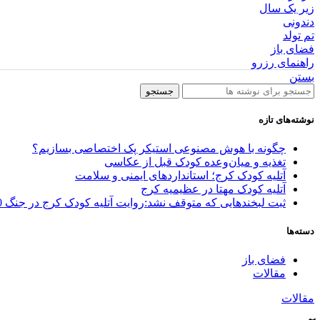
زیر یک سال
دندونی
تم تولد
فضای باز
راهنمای رزرو
بستن
جستجو
نوشته‌های تازه
چگونه با هوش مصنوعی استیکر پک اختصاصی بسازیم؟
تغذیه و میان‌وعده کودک قبل از عکاسی
آتلیه کودک کرج؛ استانداردهای ایمنی و سلامت
آتلیه کودک مهتا در عظیمیه کرج
ثبت لبخندهایی که متوقف نشد:روایت آتلیه کودک کرج در جنگ 40 روزه
دسته‌ها
فضای باز
مقالات
مقالات