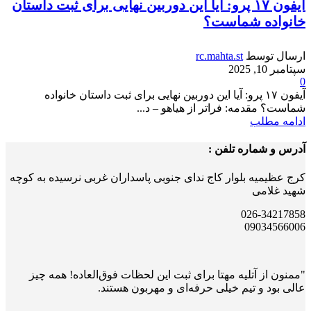
آیفون ۱۷ پرو: آیا این دوربین نهایی برای ثبت داستان
خانواده شماست؟
ارسال توسط
rc.mahta.st
سپتامبر 10, 2025
0
آیفون ۱۷ پرو: آیا این دوربین نهایی برای ثبت داستان خانواده
شماست؟ مقدمه: فراتر از هیاهو – د...
ادامه مطلب
آدرس و شماره تلفن :
کرج عظیمیه بلوار کاج ندای جنوبی پاسداران غربی نرسیده به کوچه
شهید غلامی
026-34217858
09034566006
"ممنون از آتلیه مهتا برای ثبت این لحظات فوق‌العاده! همه چیز
عالی بود و تیم خیلی حرفه‌ای و مهربون هستند.