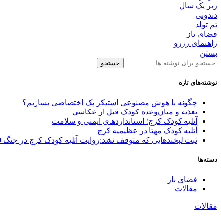
زیر یک سال
دندونی
تم تولد
فضای باز
راهنمای رزرو
بستن
جستجو
نوشته‌های تازه
چگونه با هوش مصنوعی استیکر پک اختصاصی بسازیم؟
تغذیه و میان‌وعده کودک قبل از عکاسی
آتلیه کودک کرج؛ استانداردهای ایمنی و سلامت
آتلیه کودک مهتا در عظیمیه کرج
ثبت لبخندهایی که متوقف نشد:روایت آتلیه کودک کرج در جنگ 40 روزه
دسته‌ها
فضای باز
مقالات
مقالات