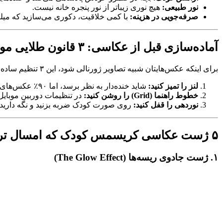
نور طبیعی:
هیچ نوری زیباتر از نور پنجره خانه نیست.
صرفه‌جویی در هزینه:
با کمی خلاقیت، دکوری می‌سازید که میلیو
آماده‌سازی قبل از عکاسی: ۳ قانون طلایی موبایل‌گرافی
برای اینکه عکس‌هایتان شبیه تصاویر ژورنالی شود، این ۳ تنظیم ساده را روی گوشی انجام دهید:
لنز را تمیز کنید:
شاید خنده‌دار به نظر برسد، اما ۹۰٪ عکس‌های تار موبایل به خاطر اثر انگشت روی لنز است. با یک دستمال عینک، لنز را برق بیندازید.
خطوط راهنما (Grid) را روشن کنید:
در تنظیمات دوربین موبایل، گزینه Grid را فعال کنید. سوژه (کودک) را روی خطوط متقاطع قرار دهید
نوردهی را قفل کنید:
روی صورت کودک ضربه بزنید و نگه دارید (AE/AF Lock) و سپس انگشت را کمی پایین بکشید تا نور تنظیم ش
۵ ژست عکاسی کریسمس کودک که امسال ترند شده‌اند
۱. ژست جادوی ریسه‌ها (The Glow Effect)