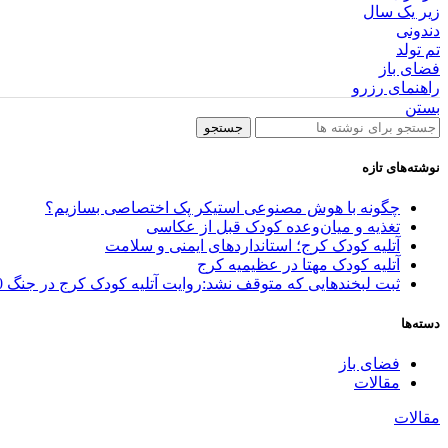
زیر یک سال
دندونی
تم تولد
فضای باز
راهنمای رزرو
بستن
جستجو
نوشته‌های تازه
چگونه با هوش مصنوعی استیکر پک اختصاصی بسازیم؟
تغذیه و میان‌وعده کودک قبل از عکاسی
آتلیه کودک کرج؛ استانداردهای ایمنی و سلامت
آتلیه کودک مهتا در عظیمیه کرج
ثبت لبخندهایی که متوقف نشد:روایت آتلیه کودک کرج در جنگ 40 روزه
دسته‌ها
فضای باز
مقالات
مقالات