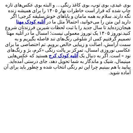
بوی عیدی، بوی توپ، بوی کاغذ رنگی… و البته بوی عکس‌های تازه
چاپ شده که قرار است خاطرات بهار ۱۴۰۵ را برای همیشه زنده
نگه دارند. سلام به همه مامان و باباهای خوش‌سلیقه کرجی! اگر
دارید این متن را می‌خوانید، احتمالاً مثل ما در
آتلیه کودک مهتا
هیجان‌زده‌اید تا سال جدید را با ثبت لحظات شیرین فرزندتان شروع
کنید.نوروز ۱۴۰۵ یک نوروز معمولی نیست؛ امسال ما در آتلیه مهتا
تصمیم گرفتیم کمی از شلوغی رنگ‌های تند فاصله بگیریم و به
سمت آرامش، اصالت و زیبایی خالص برویم. تم اختصاصی ما برای
عکاسی نوروزی امسال، تمرکز بر پالت رنگی «کرم، بژ و رنگ‌های
نود » است. اگر به دنبال یک
آتلیه کودک کرج
هستید که عکس‌هایی
مینیمال، شیک و ماندگار به شما تحویل دهد، جای درستی آمده‌اید.
بیایید با هم ببینیم چرا این تم رنگی انتخاب شده و چطور باید برای آن
آماده شوید.