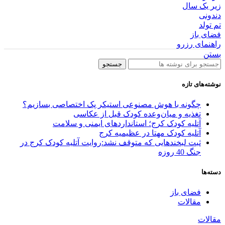
زیر یک سال
دندونی
تم تولد
فضای باز
راهنمای رزرو
بستن
جستجو
نوشته‌های تازه
چگونه با هوش مصنوعی استیکر پک اختصاصی بسازیم؟
تغذیه و میان‌وعده کودک قبل از عکاسی
آتلیه کودک کرج؛ استانداردهای ایمنی و سلامت
آتلیه کودک مهتا در عظیمیه کرج
ثبت لبخندهایی که متوقف نشد:روایت آتلیه کودک کرج در
جنگ 40 روزه
دسته‌ها
فضای باز
مقالات
مقالات