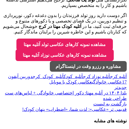
باشیم و کار را به متخصص بسپاریم.
اگر دوست دارید روز تولد فرزندتان را بدون دغدغه دکور، نورپردازی
و تنظیم دوربین، در یک فضای تخصصی و با دکورهای متنوع و
حرفه‌ای ثبت کنید، ما در
آتلیه کودک مهتا در کرج
خوشحال می‌شویم
که کنارتان باشیم و این خاطره شیرین را برایتان ماندگار کنیم.
مشاهده نمونه کارهای عکاسی تولد آتلیه مهتا
مشاهده نمونه کارهای عکاسی نوزاد آتلیه مهتا
مشاوره و رزرو وقت در اینستاگرام
آتلیه کرج
آتلیه نوزاد کرج
آتلیه_کودک
آتلیه_کودک_کرج
دوربین آیفون
17
عکاسی خانوادگی
عکاسی کودک با موبایل
جدیدتر
یلدا ۱۴۰۴ در آتلیه مهتا: دکور اختصاصی خانوادگی + لباس‌های ست
طراحی شده
بازگشت به لیست
قدیمی تر
«عکاسی»: لذت شما، «اضطراب» پنهان کودک!
نوشته های مشابه