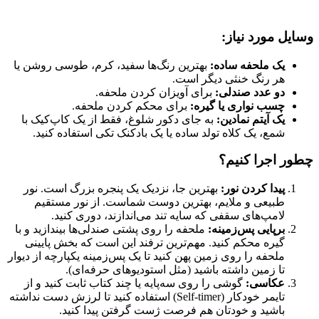
وسایل مورد نیاز:
یک ملحفه ساده:
بهترین رنگ‌ها سفید، کرم، طوسی روشن یا
هر رنگ خنثی دیگر است.
دو عدد صندلی:
برای آویزان کردن ملحفه.
چسب نواری یا گیره:
برای محکم کردن ملحفه.
یک آیتم نمادین:
به جای دکور شلوغ، فقط از یک کاپ‌کیک با
شمع، یک کلاه تولد ساده یا یک بادکنک تکی استفاده کنید.
چطور اجرا کنیم؟
پیدا کردن نور:
بهترین جا، نزدیک یک پنجره بزرگ است. نور
طبیعی و ملایم، بهترین دوست شماست. از نور مستقیم
لامپ‌های سقفی که سایه تند می‌اندازند، دوری کنید.
برپایی پس‌زمینه:
ملحفه را روی پشتی صندلی‌ها بیندازید و با
گیره محکم کنید. مهم‌ترین ترفند این است که بخش پایینی
ملحفه را روی زمین پهن کنید تا یک پس‌زمینه یکپارچه از دیوار
تا زمین داشته باشید (مثل استودیوهای حرفه‌ای).
عکاسی:
گوشی را روی سه‌پایه یا چند کتاب ثابت کنید و از
تایمر خودکار (Self-timer) استفاده کنید تا لرزش دست نداشته
باشید و خودتان هم فرصت ژست گرفتن پیدا کنید.