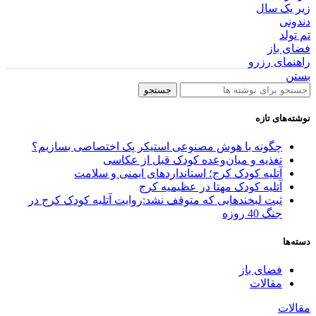
زیر یک سال
دندونی
تم تولد
فضای باز
راهنمای رزرو
بستن
جستجو
نوشته‌های تازه
چگونه با هوش مصنوعی استیکر پک اختصاصی بسازیم؟
تغذیه و میان‌وعده کودک قبل از عکاسی
آتلیه کودک کرج؛ استانداردهای ایمنی و سلامت
آتلیه کودک مهتا در عظیمیه کرج
ثبت لبخندهایی که متوقف نشد:روایت آتلیه کودک کرج در
جنگ 40 روزه
دسته‌ها
فضای باز
مقالات
مقالات