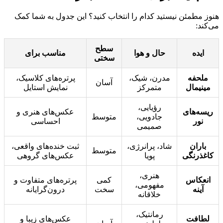
هنوز مطمئن نیستید کدام را انتخاب کنید؟ این جدول به شما کمک
می‌کند:
سطح
ایده
حال و هوا
مناسب برای
سختی
ملحفه
مدرن، شیک،
پرتره‌های کلاسیک،
آسان
مینیمال
متمرکز
نمایش استایل
رؤیایی،
ریسه‌های
عکس‌های هنری و
جادویی،
متوسط
نور
احساسی
صمیمی
باران
شاد، پرانرژی،
ثبت خنده‌های واقعی،
متوسط
کاغذرنگی
پویا
عکس‌های گروهی
هنری،
انعکاس
کمی
پرتره‌های متفاوت و
مفهومی،
آینه
سخت
درون‌گرایانه
خلاقانه
رمانتیک،
لطافت
عکس‌های زیبا و