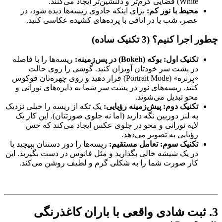
White) فضایی گرم‌تر و دلنشین‌تر ایجاد می‌کنند.
محیط با نور کم:
برای اینکه جادوی ریسه‌ها دیده شود، در
عصر، شب یا در اتاقی با پرده‌های کشیده عکاسی کنید.
چطور اجرا کنیم؟ (3 تکنیک ساده)
تکنیک اول: بوکه (Bokeh) در پس‌زمینه:
ریسه‌ها را با فاصله
در پشت سر خودتان آویزان کنید. گوشی را روی حالت
«پرتره» (Portrait Mode) قرار دهید و روی چهره‌تان فوکوس
کنید. ریسه‌های نور در پشت سر شما به دایره‌های نورانی و
محو تبدیل می‌شوند.
تکنیک دوم: پیش‌زمینه رؤیایی:
یک تکه از ریسه را خیلی نزدیک
به لنز دوربین نگه دارید (اما نه جلوی صورتتان). این کار یک
لایه نورانی و محو در جلوی عکس ایجاد می‌کند که حس
رؤیایی به تصویر می‌دهد.
تکنیک سوم: تعامل مستقیم:
ریسه‌ها را دور دستتان بپیچید یا
در یک شیشه خالی بگذارید و مثل فانوس در دست بگیرید. این
کار صورت شما را به شکلی گرم و لطیف روشن می‌کند.
3. ثبت شادی واقعی با باران کاغذرنگی