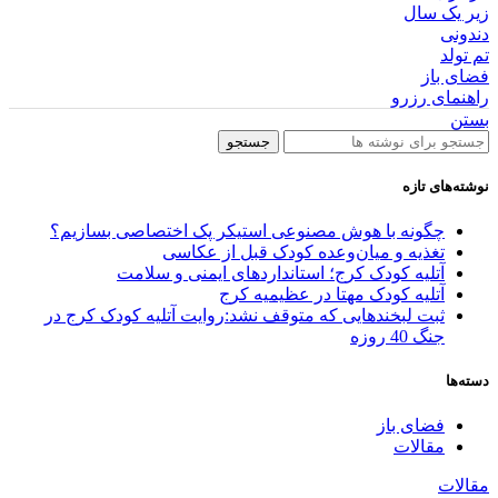
زیر یک سال
دندونی
تم تولد
فضای باز
راهنمای رزرو
بستن
جستجو
نوشته‌های تازه
چگونه با هوش مصنوعی استیکر پک اختصاصی بسازیم؟
تغذیه و میان‌وعده کودک قبل از عکاسی
آتلیه کودک کرج؛ استانداردهای ایمنی و سلامت
آتلیه کودک مهتا در عظیمیه کرج
ثبت لبخندهایی که متوقف نشد:روایت آتلیه کودک کرج در
جنگ 40 روزه
دسته‌ها
فضای باز
مقالات
مقالات