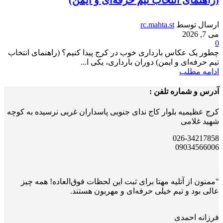
(راهنمای انتخاب تیم حرفه‌ای و ایمن)
ارسال توسط
rc.mahta.st
می 7, 2026
0
چطور یک عکاس بارداری خوب در کرج پیدا کنیم؟ (راهنمای انتخاب
تیم حرفه‌ای و ایمن) دوران بارداری، یکی ا...
ادامه مطلب
آدرس و شماره تلفن :
کرج عظیمیه بلوار کاج ندای جنوبی پاسداران غربی نرسیده به کوچه
شهید غلامی
026-34217858
09034566006
"ممنون از آتلیه مهتا برای ثبت این لحظات فوق‌العاده! همه چیز
عالی بود و تیم خیلی حرفه‌ای و مهربون هستند.
فرزانه احمدی