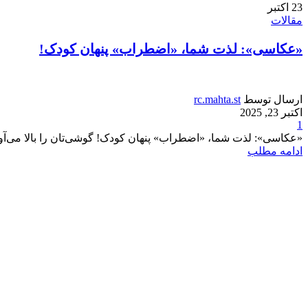
23
اکتبر
مقالات
«عکاسی»: لذت شما، «اضطراب» پنهان کودک!
ارسال توسط
rc.mahta.st
اکتبر 23, 2025
1
«عکاسی»: لذت شما، «اضطراب» پنهان کودک! گوشی‌تان را بالا می‌آورید.
ادامه مطلب