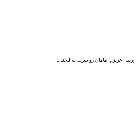
 «عزیزم! مامان رو ببین... یه لبخند...