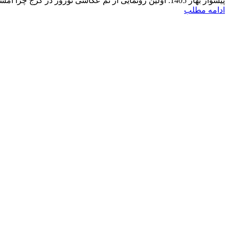
پیشواز بهار 1405: اولین رونمایی از تم عکاسی نوروز در کرج چرا امسال آتلیه مهتا تقویم عکاسی کودک را ت...
ادامه مطلب