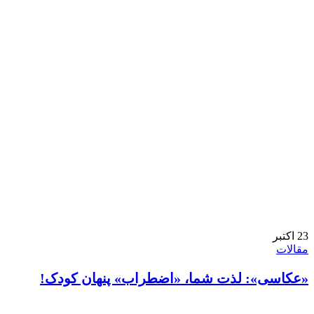
23
اکتبر
مقالات
«عکاسی»: لذت شما، «اضطراب» پنهان کودک!