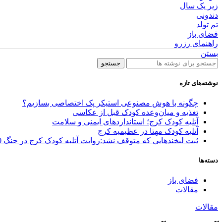
زیر یک سال
دندونی
تم تولد
فضای باز
راهنمای رزرو
بستن
جستجو
نوشته‌های تازه
چگونه با هوش مصنوعی استیکر پک اختصاصی بسازیم؟
تغذیه و میان‌وعده کودک قبل از عکاسی
آتلیه کودک کرج؛ استانداردهای ایمنی و سلامت
آتلیه کودک مهتا در عظیمیه کرج
ثبت لبخندهایی که متوقف نشد:روایت آتلیه کودک کرج در جنگ 40 روزه
دسته‌ها
فضای باز
مقالات
مقالات