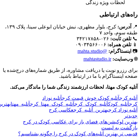
لحظات ویژه زندگی
راه‌های ارتباطی
📍
آدرس:
کرج، بلوار مطهری، نبش خیابان ابوعلی سینا، پلاک ۱۳۹،
طبقه سوم، واحد ۷
📞
تلفن ثابت:
۰۲۶-۳۴۲۱۷۸۵۸
📱
تلفن همراه:
۰۹۰۳۴۵۶۶۰۰۶
📷
اینستاگرام:
@mahta.studio
🌐
وب‌سایت:
mahtastudio.ir
برای رزرو نوبت یا دریافت مشاوره، از طریق شماره‌های درج‌شده یا
صفحه اینستاگرام با ما در ارتباط باشید.
آتلیه کودک مهتا، لحظات ارزشمند زندگی شما را ماندگار می‌کند.
آتلیه کرج
آتلیه کودک خوش قیمت کرج
آتلیه نوزاد
کرج
آتلیه_کودک
آتلیه_کودک_کرج
آتلیه_کودک_مهتا_کرج
آتلیه_مهتا
بهتری
آتلیه نوزاد کرج
بهترین_آتلیه_کرج
عکاسی کرج
جدیدتر
بهترین لوکیشن‌های فضای باز برای عکاسی کودک در کرج
بازگشت به لیست
قدیمی تر
بهترین آتلیه‌های کودک در کرج را چگونه بشناسیم؟