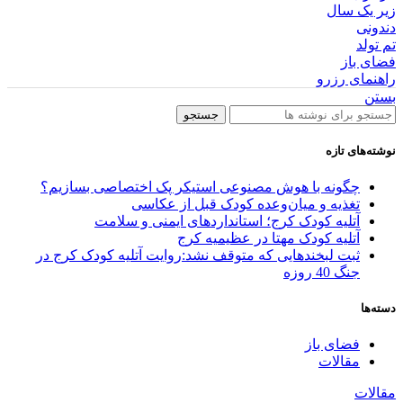
زیر یک سال
دندونی
تم تولد
فضای باز
راهنمای رزرو
بستن
جستجو
نوشته‌های تازه
چگونه با هوش مصنوعی استیکر پک اختصاصی بسازیم؟
تغذیه و میان‌وعده کودک قبل از عکاسی
آتلیه کودک کرج؛ استانداردهای ایمنی و سلامت
آتلیه کودک مهتا در عظیمیه کرج
ثبت لبخندهایی که متوقف نشد:روایت آتلیه کودک کرج در
جنگ 40 روزه
دسته‌ها
فضای باز
مقالات
مقالات